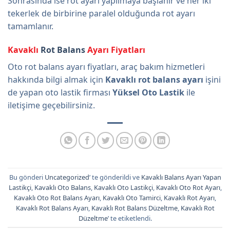
Sonrasında ise rot ayarı yapılmaya başlanır ve her iki
tekerlek de birbirine paralel olduğunda rot ayarı
tamamlanır.
Kavaklı
Rot Balans
Ayarı Fiyatları
Oto rot balans ayarı fiyatları, araç bakım hizmetleri
hakkında bilgi almak için
Kavaklı rot balans ayarı
işini
de yapan oto lastik firması
Yüksel Oto Lastik
ile
iletişime geçebilirsiniz.
Bu gönderi
Uncategorized
’ te gönderildi ve
Kavaklı Balans Ayarı Yapan
Lastikçi
,
Kavaklı Oto Balans
,
Kavaklı Oto Lastikçi
,
Kavaklı Oto Rot Ayarı
,
Kavaklı Oto Rot Balans Ayarı
,
Kavaklı Oto Tamirci
,
Kavaklı Rot Ayarı
,
Kavaklı Rot Balans Ayarı
,
Kavaklı Rot Balans Düzeltme
,
Kavaklı Rot
Düzeltme
’ te etiketlendi.