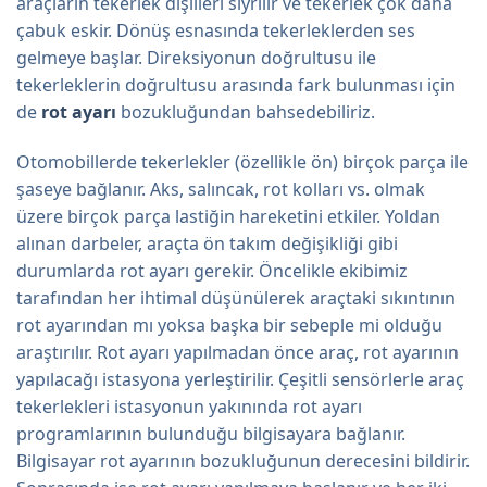
araçların tekerlek dişlileri sıyrılır ve tekerlek çok daha
çabuk eskir. Dönüş esnasında tekerleklerden ses
gelmeye başlar. Direksiyonun doğrultusu ile
tekerleklerin doğrultusu arasında fark bulunması için
de
rot ayarı
bozukluğundan bahsedebiliriz.
Otomobillerde tekerlekler (özellikle ön) birçok parça ile
şaseye bağlanır. Aks, salıncak, rot kolları vs. olmak
üzere birçok parça lastiğin hareketini etkiler. Yoldan
alınan darbeler, araçta ön takım değişikliği gibi
durumlarda rot ayarı gerekir. Öncelikle ekibimiz
tarafından her ihtimal düşünülerek araçtaki sıkıntının
rot ayarından mı yoksa başka bir sebeple mi olduğu
araştırılır. Rot ayarı yapılmadan önce araç, rot ayarının
yapılacağı istasyona yerleştirilir. Çeşitli sensörlerle araç
tekerlekleri istasyonun yakınında rot ayarı
programlarının bulunduğu bilgisayara bağlanır.
Bilgisayar rot ayarının bozukluğunun derecesini bildirir.