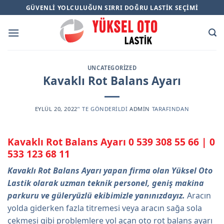
Skip
GÜVENLI YOLCULUĞUN SIRRI DOĞRU LASTIK SEÇIMI
to
content
UNCATEGORIZED
Kavaklı Rot Balans Ayarı
EYLÜL 20, 2022
’' TE GÖNDERILDI
ADMIN
TARAFINDAN
Kavaklı Rot Balans Ayarı
0 539 308 55 66
|
0
533 123 68 11
Kavaklı Rot Balans Ayarı yapan firma olan Yüksel Oto
Lastik olarak uzman teknik personel, geniş makina
parkuru ve güleryüzlü ekibimizle yanınızdayız.
Aracın
yolda giderken fazla titremesi veya aracın sağa sola
çekmesi gibi problemlere yol açan oto rot balans ayarı