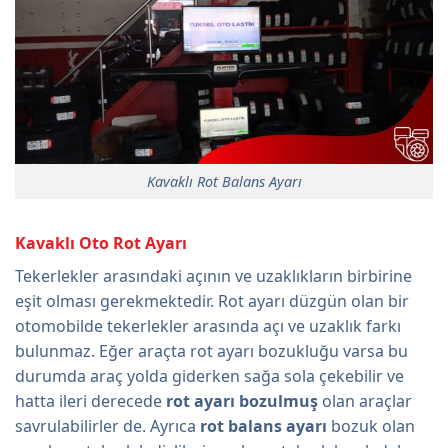
Kavaklı Rot Balans Ayarı
Kavaklı Oto Rot Ayarı
Tekerlekler arasındaki açının ve uzaklıkların birbirine
eşit olması gerekmektedir. Rot ayarı düzgün olan bir
otomobilde tekerlekler arasında açı ve uzaklık farkı
bulunmaz. Eğer araçta rot ayarı bozukluğu varsa bu
durumda araç yolda giderken sağa sola çekebilir ve
hatta ileri derecede
rot ayarı bozulmuş
olan araçlar
savrulabilirler de. Ayrıca
rot balans ayarı
bozuk olan