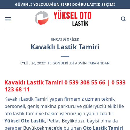
Skip
GÜVENLI YOLCULUĞUN SIRRI DOĞRU LASTIK SEÇIMI
to
content
UNCATEGORIZED
Kavaklı Lastik Tamiri
EYLÜL 20, 2022
’' TE GÖNDERILDI
ADMIN
TARAFINDAN
Kavaklı Lastik Tamiri
0 539 308 55 66
|
0 533
123 68 11
Kavaklı Lastik Tamiri yapan firmamız uzman teknik
personeli, geniş makina parkuru ve güleryüzlü ekibi ile
oto lastik tamir ve bakım işleriniz için yanınızdadır.
Yüksel Oto Lastik
, Petlas
Beylikdüzü
bayisi olmakla
beraber
Büyükçekmece
’de bulunan
Oto Lastik Tamiri