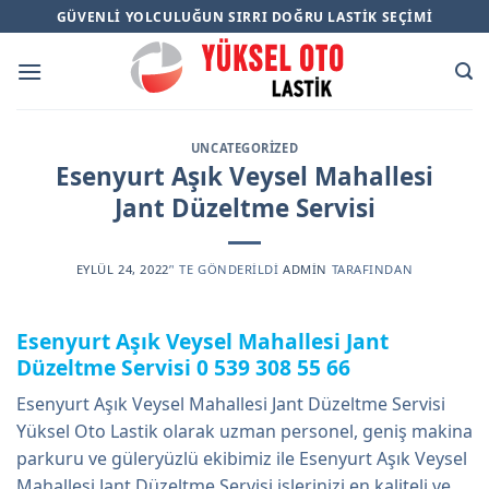
Skip
GÜVENLI YOLCULUĞUN SIRRI DOĞRU LASTIK SEÇIMI
to
content
UNCATEGORIZED
Esenyurt Aşık Veysel Mahallesi
Jant Düzeltme Servisi
EYLÜL 24, 2022
’' TE GÖNDERILDI
ADMIN
TARAFINDAN
Esenyurt Aşık Veysel Mahallesi Jant
Düzeltme Servisi
0 539 308 55 66
Esenyurt Aşık Veysel Mahallesi Jant Düzeltme Servisi
Yüksel Oto Lastik olarak uzman personel, geniş makina
parkuru ve güleryüzlü ekibimiz ile Esenyurt Aşık Veysel
Mahallesi Jant Düzeltme Servisi işlerinizi en kaliteli ve