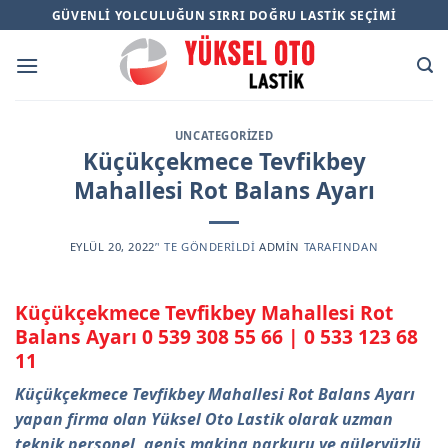
Skip
GÜVENLI YOLCULUĞUN SIRRI DOĞRU LASTIK SEÇIMI
to
content
UNCATEGORIZED
Küçükçekmece Tevfikbey
Mahallesi Rot Balans Ayarı
EYLÜL 20, 2022
’' TE GÖNDERILDI
ADMIN
TARAFINDAN
Küçükçekmece Tevfikbey Mahallesi Rot
Balans Ayarı
0 539 308 55 66
|
0 533 123 68
11
Küçükçekmece Tevfikbey Mahallesi Rot Balans Ayarı
yapan firma olan Yüksel Oto Lastik olarak uzman
teknik personel, geniş makina parkuru ve güleryüzlü